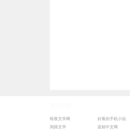
友情链接:
暗夜文学网
好看的手机小说
阅路文学
蓝鲸中文网