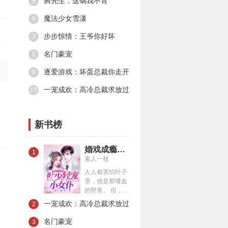
腾先生，这锅我不背
5
魔法少女雪潇
6
步步惊情：王爷你好坏
7
名门豪宠
8
逐爱游戏：坏蛋总裁你走开
9
一宠成欢：高冷总裁求放过
10
新书榜
婚戏成瘾：叶少轻宠小女仆
1
素人一枚
人人都害怕叶子
墨，他是那嗜血
的野兽。 但，夏
一涵觉得，他就
一宠成欢：高冷总裁求放过
2
是个小恶魔。 第
一次遇见他，他
名门豪宠
3
让她成了群嘲对