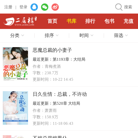
注册
|
登录
搜索
首页
书库
排行
包书
充值
分类
排序
时间
筛选
恶魔总裁的小妻子
最近更新：
第1193章：大结局
作者：
青梅煮酒
字数：
238.7万
更新时间：
10-22 14:45
日久生情：总裁，不许动
最近更新：
第520章 大结局
作者：
萧萧雨
字数：
158.9万
更新时间：
11-18 06:43