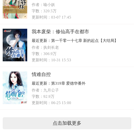
作者：
喻小妖
字数：
320.5万
更新时间：
03-07 17:45
我本废柴：修仙高手在都市
最近更新：
第一千零一十七章 新的起点【大结局】
作者：
执剑长老
字数：
306.9万
更新时间：
10-31 15:53
情难自控
最近更新：
第319章 爱德华番外
作者：
九月公子
字数：
92.9万
更新时间：
06-25 15:00
点击加载更多