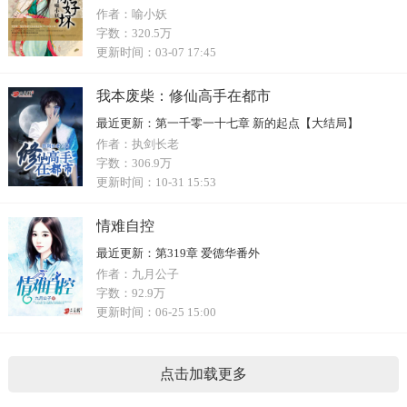
作者：
喻小妖
字数：
320.5万
更新时间：
03-07 17:45
我本废柴：修仙高手在都市
最近更新：
第一千零一十七章 新的起点【大结局】
作者：
执剑长老
字数：
306.9万
更新时间：
10-31 15:53
情难自控
最近更新：
第319章 爱德华番外
作者：
九月公子
字数：
92.9万
更新时间：
06-25 15:00
点击加载更多