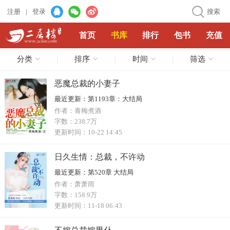
注册
|
登录
搜索
首页
书库
排行
包书
充值
分类
排序
时间
筛选
恶魔总裁的小妻子
最近更新：
第1193章：大结局
作者：
青梅煮酒
字数：
238.7万
更新时间：
10-22 14:45
日久生情：总裁，不许动
最近更新：
第520章 大结局
作者：
萧萧雨
字数：
158.9万
更新时间：
11-18 06:43