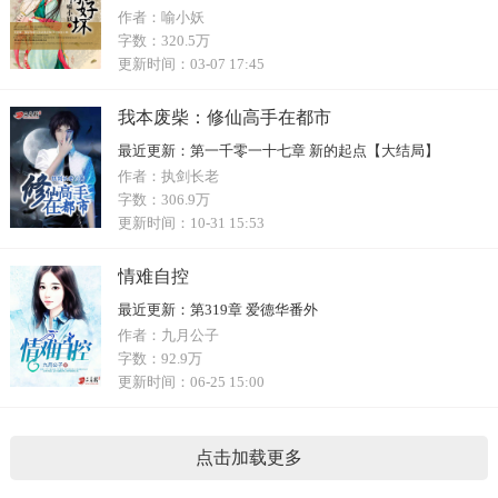
作者：
喻小妖
字数：
320.5万
更新时间：
03-07 17:45
我本废柴：修仙高手在都市
最近更新：
第一千零一十七章 新的起点【大结局】
作者：
执剑长老
字数：
306.9万
更新时间：
10-31 15:53
情难自控
最近更新：
第319章 爱德华番外
作者：
九月公子
字数：
92.9万
更新时间：
06-25 15:00
点击加载更多