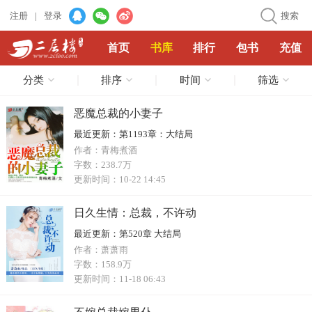
注册
|
登录
搜索
首页
书库
排行
包书
充值
分类
排序
时间
筛选
恶魔总裁的小妻子
最近更新：
第1193章：大结局
作者：
青梅煮酒
字数：
238.7万
更新时间：
10-22 14:45
日久生情：总裁，不许动
最近更新：
第520章 大结局
作者：
萧萧雨
字数：
158.9万
更新时间：
11-18 06:43