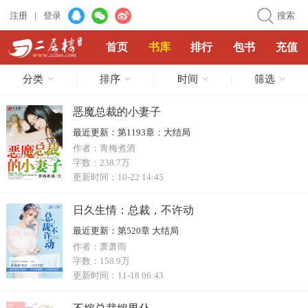
注册
|
登录
搜索
首页
书库
排行
包书
充值
分类
排序
时间
筛选
恶魔总裁的小妻子
最近更新：
第1193章：大结局
作者：
青梅煮酒
字数：
238.7万
更新时间：
10-22 14:45
日久生情：总裁，不许动
最近更新：
第520章 大结局
作者：
萧萧雨
字数：
158.9万
更新时间：
11-18 06:43