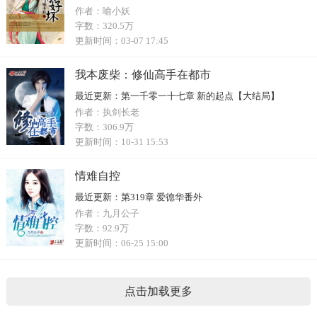
作者：
喻小妖
字数：
320.5万
更新时间：
03-07 17:45
我本废柴：修仙高手在都市
最近更新：
第一千零一十七章 新的起点【大结局】
作者：
执剑长老
字数：
306.9万
更新时间：
10-31 15:53
情难自控
最近更新：
第319章 爱德华番外
作者：
九月公子
字数：
92.9万
更新时间：
06-25 15:00
点击加载更多