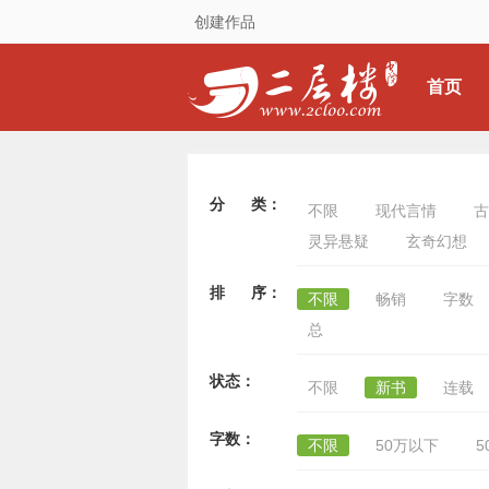
创建作品
首页
分 类：
不限
现代言情
古
灵异悬疑
玄奇幻想
排 序：
不限
畅销
字数
总
状态：
不限
新书
连载
字数：
不限
50万以下
5