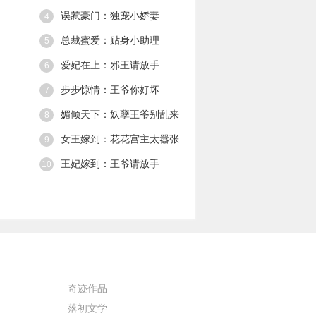
象。 却只留下了
误惹豪门：独宠小娇妻
4
个恶魔般笑容，
一走了之。 第二
总裁蜜爱：贴身小助理
5
次遇见他，他将
她禁锢。 你只能
爱妃在上：邪王请放手
6
听从我的命令，
懂么，小女仆。
步步惊情：王爷你好坏
7
媚倾天下：妖孽王爷别乱来
8
女王嫁到：花花宫主太嚣张
9
王妃嫁到：王爷请放手
10
奇迹作品
落初文学