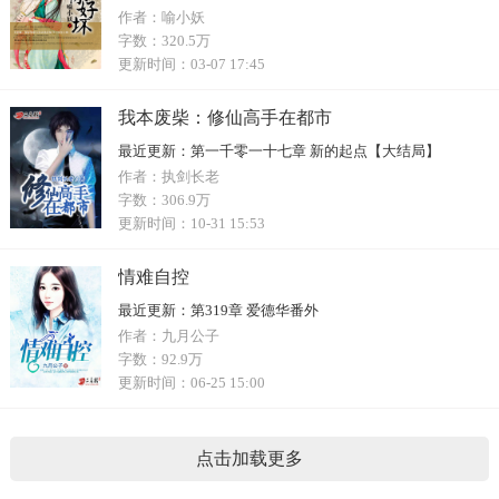
作者：
喻小妖
字数：
320.5万
更新时间：
03-07 17:45
我本废柴：修仙高手在都市
最近更新：
第一千零一十七章 新的起点【大结局】
作者：
执剑长老
字数：
306.9万
更新时间：
10-31 15:53
情难自控
最近更新：
第319章 爱德华番外
作者：
九月公子
字数：
92.9万
更新时间：
06-25 15:00
点击加载更多