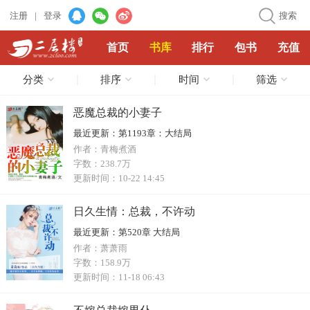
注册
|
登录
搜索
首页
书库
排行
包书
充值
分类
排序
时间
筛选
恶魔总裁的小妻子
最近更新：
第1193章：大结局
作者：
青梅煮酒
字数：
238.7万
更新时间：
10-22 14:45
日久生情：总裁，不许动
最近更新：
第520章 大结局
作者：
萧萧雨
字数：
158.9万
更新时间：
11-18 06:43