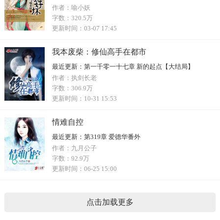
作者：
喻小妖
字数：
320.5万
更新时间：
03-07 17:45
我本废柴：修仙高手在都市
最近更新：
第一千零一十七章 新的起点【大结局】
作者：
执剑长老
字数：
306.9万
更新时间：
10-31 15:53
情难自控
最近更新：
第319章 爱德华番外
作者：
九月公子
字数：
92.9万
更新时间：
06-25 15:00
点击加载更多