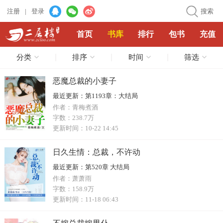
注册
|
登录
搜索
首页
书库
排行
包书
充值
分类
排序
时间
筛选
恶魔总裁的小妻子
最近更新：
第1193章：大结局
作者：
青梅煮酒
字数：
238.7万
更新时间：
10-22 14:45
日久生情：总裁，不许动
最近更新：
第520章 大结局
作者：
萧萧雨
字数：
158.9万
更新时间：
11-18 06:43