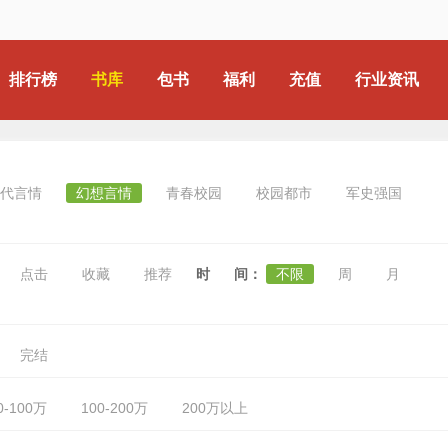
排行榜
书库
包书
福利
充值
行业资讯
代言情
幻想言情
青春校园
校园都市
军史强国
点击
收藏
推荐
时 间：
不限
周
月
完结
0-100万
100-200万
200万以上