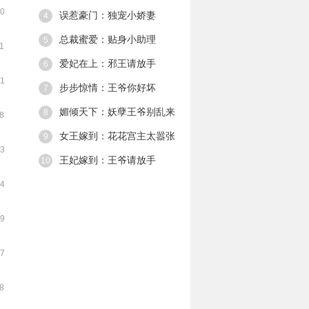
象。 却只留下了
30
误惹豪门：独宠小娇妻
4
个恶魔般笑容，
一走了之。 第二
总裁蜜爱：贴身小助理
5
01
次遇见他，他将
她禁锢。 你只能
爱妃在上：邪王请放手
6
听从我的命令，
31
懂么，小女仆。
步步惊情：王爷你好坏
7
媚倾天下：妖孽王爷别乱来
8
38
女王嫁到：花花宫主太嚣张
9
03
王妃嫁到：王爷请放手
10
54
09
37
28