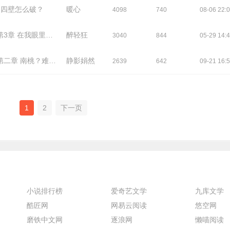
家徒四壁怎么破？
暖心
4098
740
08-06 22:
3章 在我眼里，你连娼妓都不如
醉轻狂
3040
844
05-29 14:
第二章 南桃？难逃！
静影娟然
2639
642
09-21 16:
1
2
下一页
小说排行榜
爱奇艺文学
九库文学
酷匠网
网易云阅读
悠空网
磨铁中文网
逐浪网
懒喵阅读