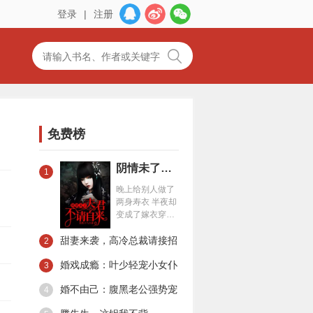
登录
|
注册
免费榜
阴情未了：夫君不请自来
1
晚上给别人做了
两身寿衣 半夜却
变成了嫁衣穿在
我身上 稀里糊涂
甜妻来袭，高冷总裁请接招
就嫁给了 那个男
2
人……
婚戏成瘾：叶少轻宠小女仆
3
婚不由己：腹黑老公强势宠
4