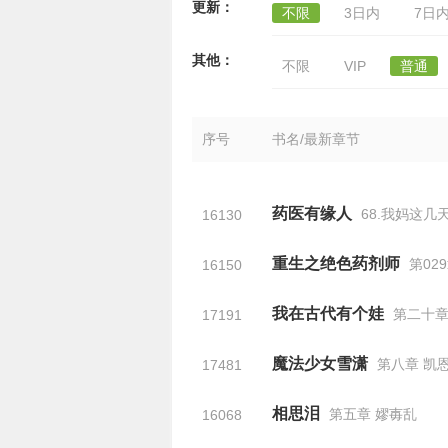
更新：
不限
3日内
7日
其他：
不限
VIP
普通
序号
书名/最新章节
药医有缘人
68.我妈这几
16130
重生之绝色药剂师
第02
16150
我在古代有个娃
第二十章
17191
魔法少女雪潇
第八章 凯
17481
相思泪
第五章 嫪毐乱
16068