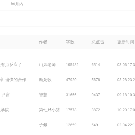
内
半月内
作者
字数
总点击
更新时间
天有点反应了
山风老师
195482
6514
03-06 17:
9章 愉快的合作
顾允歌
47920
5678
03-28 23:
 尹言
智慧
31656
9437
09-18 10:
恩学院
第七只小猪
17578
3872
10-20 17:
子佩
12659
549
02-04 22: