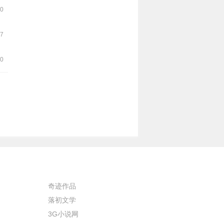
00
47
50
奇迹作品
落初文学
3G小说网