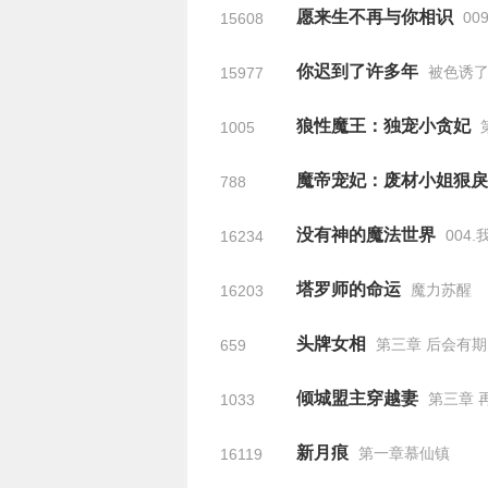
愿来生不再与你相识
00
15608
你迟到了许多年
被色诱
15977
狼性魔王：独宠小贪妃
1005
魔帝宠妃：废材小姐狠戾
788
没有神的魔法世界
004.
16234
塔罗师的命运
魔力苏醒
16203
头牌女相
第三章 后会有期
659
倾城盟主穿越妻
第三章 
1033
新月痕
第一章慕仙镇
16119