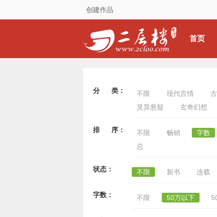
创建作品
首页
分 类：
不限
现代言情
古
灵异悬疑
玄奇幻想
排 序：
不限
畅销
字数
总
状态：
不限
新书
连载
字数：
不限
50万以下
5