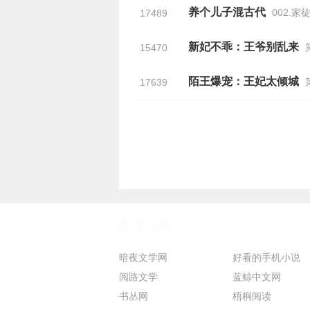
养个儿子混古代
002.
17489
新妃不乖：王爷别乱来
第
15470
陌王爆宠：王妃太倾城
17639
友情链接:
暗夜文学网
好看的手机小说
阅路文学
蓝鲸中文网
书丛网
梧桐阅读