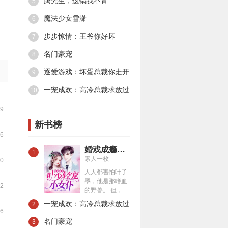
腾先生，这锅我不背
5
魔法少女雪潇
6
步步惊情：王爷你好坏
7
名门豪宠
8
逐爱游戏：坏蛋总裁你走开
9
一宠成欢：高冷总裁求放过
10
39
新书榜
26
婚戏成瘾：叶少轻宠小女仆
1
素人一枚
30
人人都害怕叶子
墨，他是那嗜血
02
的野兽。 但，夏
一涵觉得，他就
一宠成欢：高冷总裁求放过
2
是个小恶魔。 第
16
一次遇见他，他
名门豪宠
3
让她成了群嘲对