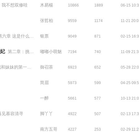
9 我不想双修哇
木易楊
10866
1889
06-15 10:
了
张哲柏
9559
1174
11-21 20:
第六章 这是什么情况
银票
9049
871
02-15 16:
妃
第二章：挑衅的来了
嘟嘟小萌魅
7194
740
11-09 21:
我和妹妹的第一战（上）
御召茶
6923
652
05-28 22:
简眉
5973
599
04-25 09:
一醉
5661
577
10-13 21:
再见慕容清寻
脚丫丫
4922
507
02-13 17:
南方五哥
4227
253
02-29 11: