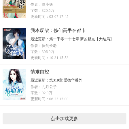
作者：
喻小妖
字数：
320.5万
更新时间：
03-07 17:45
我本废柴：修仙高手在都市
最近更新：
第一千零一十七章 新的起点【大结局】
作者：
执剑长老
字数：
306.9万
更新时间：
10-31 15:53
情难自控
最近更新：
第319章 爱德华番外
作者：
九月公子
字数：
92.9万
更新时间：
06-25 15:00
点击加载更多