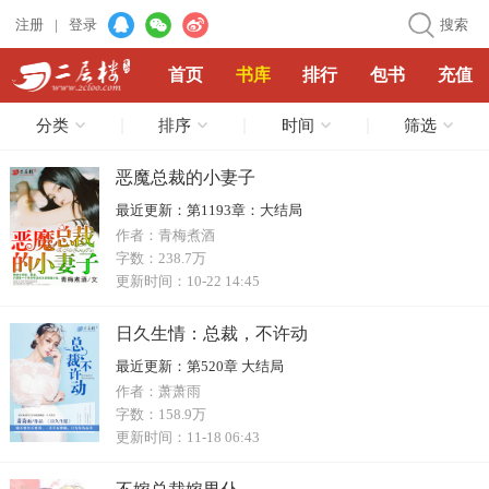
注册
|
登录
搜索
首页
书库
排行
包书
充值
分类
排序
时间
筛选
恶魔总裁的小妻子
最近更新：
第1193章：大结局
作者：
青梅煮酒
字数：
238.7万
更新时间：
10-22 14:45
日久生情：总裁，不许动
最近更新：
第520章 大结局
作者：
萧萧雨
字数：
158.9万
更新时间：
11-18 06:43