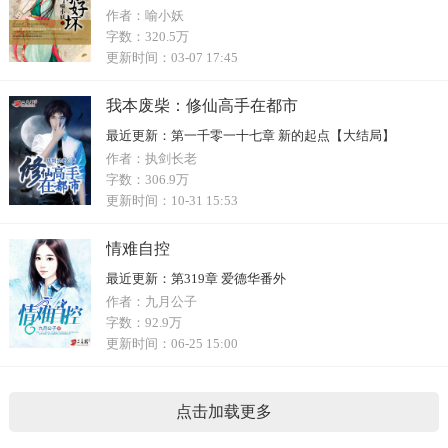
作者：
喻小妖
字数：
320.5万
更新时间：
03-07 17:45
我本废柴：修仙高手在都市
最近更新：
第一千零一十七章 新的起点【大结局】
作者：
执剑长老
字数：
306.9万
更新时间：
10-31 15:53
情难自控
最近更新：
第319章 爱德华番外
作者：
九月公子
字数：
92.9万
更新时间：
06-25 15:00
点击加载更多