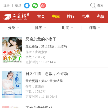
注册
|
登录
搜索
首页
书库
排行
包书
充值
分类
排序
时间
筛选
恶魔总裁的小妻子
最近更新：
第1193章：大结局
作者：
青梅煮酒
字数：
238.7万
更新时间：
10-22 14:45
日久生情：总裁，不许动
最近更新：
第520章 大结局
作者：
萧萧雨
字数：
158.9万
更新时间：
11-18 06:43