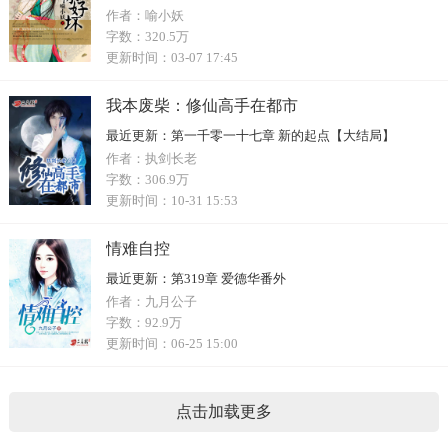
作者：
喻小妖
字数：
320.5万
更新时间：
03-07 17:45
我本废柴：修仙高手在都市
最近更新：
第一千零一十七章 新的起点【大结局】
作者：
执剑长老
字数：
306.9万
更新时间：
10-31 15:53
情难自控
最近更新：
第319章 爱德华番外
作者：
九月公子
字数：
92.9万
更新时间：
06-25 15:00
点击加载更多