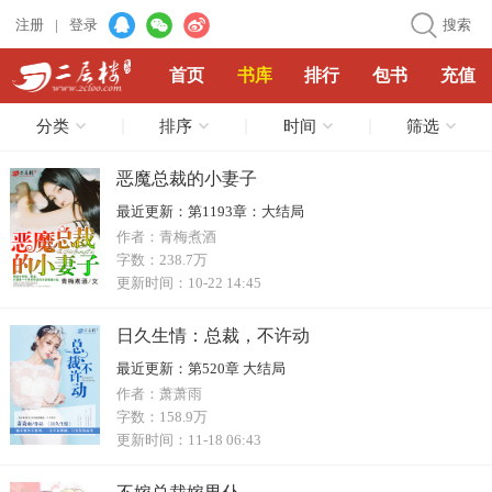
注册
|
登录
搜索
首页
书库
排行
包书
充值
分类
排序
时间
筛选
恶魔总裁的小妻子
最近更新：
第1193章：大结局
作者：
青梅煮酒
字数：
238.7万
更新时间：
10-22 14:45
日久生情：总裁，不许动
最近更新：
第520章 大结局
作者：
萧萧雨
字数：
158.9万
更新时间：
11-18 06:43