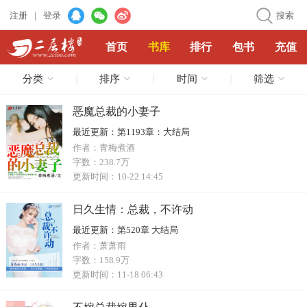
注册
|
登录
搜索
首页
书库
排行
包书
充值
分类
排序
时间
筛选
恶魔总裁的小妻子
最近更新：
第1193章：大结局
作者：
青梅煮酒
字数：
238.7万
更新时间：
10-22 14:45
日久生情：总裁，不许动
最近更新：
第520章 大结局
作者：
萧萧雨
字数：
158.9万
更新时间：
11-18 06:43