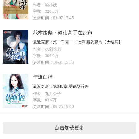
作者：
喻小妖
字数：
320.5万
更新时间：
03-07 17:45
我本废柴：修仙高手在都市
最近更新：
第一千零一十七章 新的起点【大结局】
作者：
执剑长老
字数：
306.9万
更新时间：
10-31 15:53
情难自控
最近更新：
第319章 爱德华番外
作者：
九月公子
字数：
92.9万
更新时间：
06-25 15:00
点击加载更多