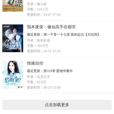
作者：
喻小妖
字数：
320.5万
更新时间：
03-07 17:45
我本废柴：修仙高手在都市
最近更新：
第一千零一十七章 新的起点【大结局】
作者：
执剑长老
字数：
306.9万
更新时间：
10-31 15:53
情难自控
最近更新：
第319章 爱德华番外
作者：
九月公子
字数：
92.9万
更新时间：
06-25 15:00
点击加载更多