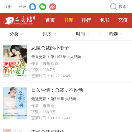
注册
|
登录
搜索
首页
书库
排行
包书
充值
分类
排序
时间
筛选
恶魔总裁的小妻子
最近更新：
第1193章：大结局
作者：
青梅煮酒
字数：
238.7万
更新时间：
10-22 14:45
日久生情：总裁，不许动
最近更新：
第520章 大结局
作者：
萧萧雨
字数：
158.9万
更新时间：
11-18 06:43