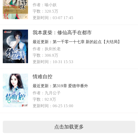
作者：
喻小妖
字数：
320.5万
更新时间：
03-07 17:45
我本废柴：修仙高手在都市
最近更新：
第一千零一十七章 新的起点【大结局】
作者：
执剑长老
字数：
306.9万
更新时间：
10-31 15:53
情难自控
最近更新：
第319章 爱德华番外
作者：
九月公子
字数：
92.9万
更新时间：
06-25 15:00
点击加载更多