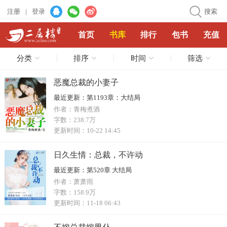
注册
|
登录
搜索
首页
书库
排行
包书
充值
分类
排序
时间
筛选
恶魔总裁的小妻子
最近更新：
第1193章：大结局
作者：
青梅煮酒
字数：
238.7万
更新时间：
10-22 14:45
日久生情：总裁，不许动
最近更新：
第520章 大结局
作者：
萧萧雨
字数：
158.9万
更新时间：
11-18 06:43