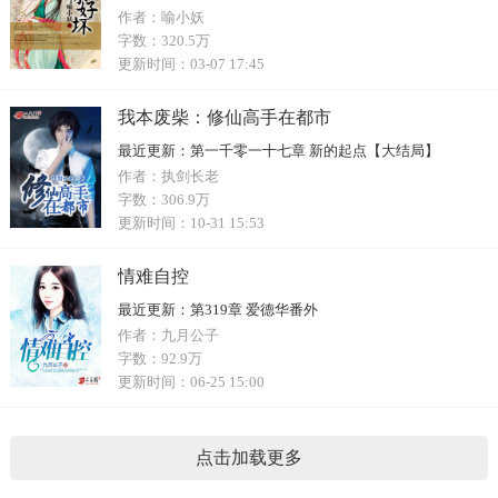
作者：
喻小妖
字数：
320.5万
更新时间：
03-07 17:45
我本废柴：修仙高手在都市
最近更新：
第一千零一十七章 新的起点【大结局】
作者：
执剑长老
字数：
306.9万
更新时间：
10-31 15:53
情难自控
最近更新：
第319章 爱德华番外
作者：
九月公子
字数：
92.9万
更新时间：
06-25 15:00
点击加载更多