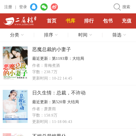
注册
|
登录
搜索
首页
书库
排行
包书
充值
分类
排序
时间
筛选
恶魔总裁的小妻子
最近更新：
第1193章：大结局
作者：
青梅煮酒
字数：
238.7万
更新时间：
10-22 14:45
日久生情：总裁，不许动
最近更新：
第520章 大结局
作者：
萧萧雨
字数：
158.9万
更新时间：
11-18 06:43