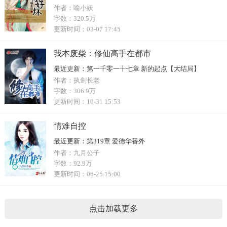
作者：
喻小妖
字数：
320.5万
更新时间：
03-07 17:45
我本废柴：修仙高手在都市
最近更新：
第一千零一十七章 新的起点【大结局】
作者：
执剑长老
字数：
306.9万
更新时间：
10-31 15:53
情难自控
最近更新：
第319章 爱德华番外
作者：
九月公子
字数：
92.9万
更新时间：
06-25 15:00
点击加载更多