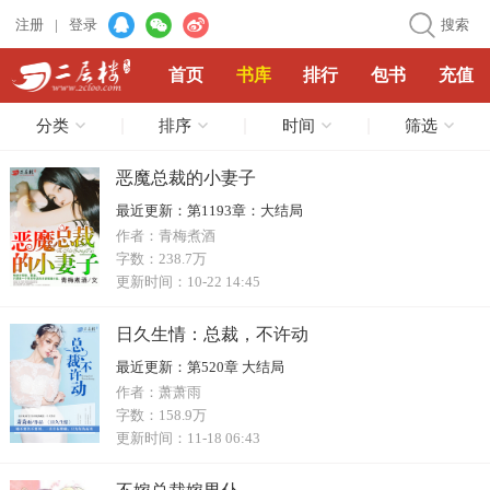
注册
|
登录
搜索
首页
书库
排行
包书
充值
分类
排序
时间
筛选
恶魔总裁的小妻子
最近更新：
第1193章：大结局
作者：
青梅煮酒
字数：
238.7万
更新时间：
10-22 14:45
日久生情：总裁，不许动
最近更新：
第520章 大结局
作者：
萧萧雨
字数：
158.9万
更新时间：
11-18 06:43