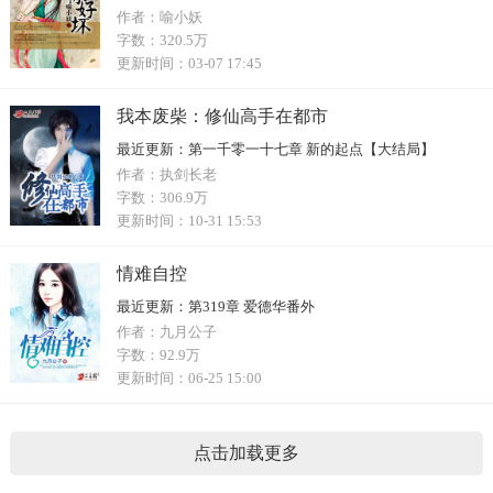
作者：
喻小妖
字数：
320.5万
更新时间：
03-07 17:45
我本废柴：修仙高手在都市
最近更新：
第一千零一十七章 新的起点【大结局】
作者：
执剑长老
字数：
306.9万
更新时间：
10-31 15:53
情难自控
最近更新：
第319章 爱德华番外
作者：
九月公子
字数：
92.9万
更新时间：
06-25 15:00
点击加载更多