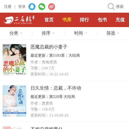
注册
|
登录
搜索
首页
书库
排行
包书
充值
分类
排序
时间
筛选
恶魔总裁的小妻子
最近更新：
第1193章：大结局
作者：
青梅煮酒
字数：
238.7万
更新时间：
10-22 14:45
日久生情：总裁，不许动
最近更新：
第520章 大结局
作者：
萧萧雨
字数：
158.9万
更新时间：
11-18 06:43