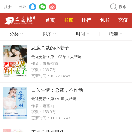
注册
|
登录
搜索
首页
书库
排行
包书
充值
分类
排序
时间
筛选
恶魔总裁的小妻子
最近更新：
第1193章：大结局
作者：
青梅煮酒
字数：
238.7万
更新时间：
10-22 14:45
日久生情：总裁，不许动
最近更新：
第520章 大结局
作者：
萧萧雨
字数：
158.9万
更新时间：
11-18 06:43