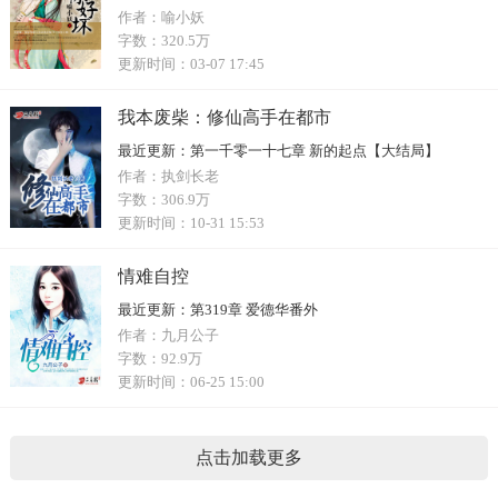
作者：
喻小妖
字数：
320.5万
更新时间：
03-07 17:45
我本废柴：修仙高手在都市
最近更新：
第一千零一十七章 新的起点【大结局】
作者：
执剑长老
字数：
306.9万
更新时间：
10-31 15:53
情难自控
最近更新：
第319章 爱德华番外
作者：
九月公子
字数：
92.9万
更新时间：
06-25 15:00
点击加载更多