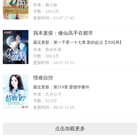
作者：
喻小妖
字数：
320.5万
更新时间：
03-07 17:45
我本废柴：修仙高手在都市
最近更新：
第一千零一十七章 新的起点【大结局】
作者：
执剑长老
字数：
306.9万
更新时间：
10-31 15:53
情难自控
最近更新：
第319章 爱德华番外
作者：
九月公子
字数：
92.9万
更新时间：
06-25 15:00
点击加载更多