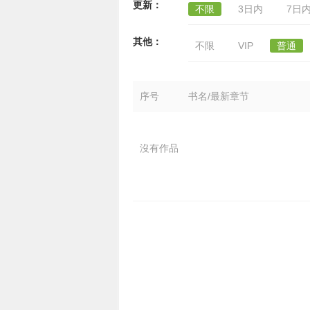
更新：
不限
3日内
7日
其他：
不限
VIP
普通
序号
书名/最新章节
沒有作品