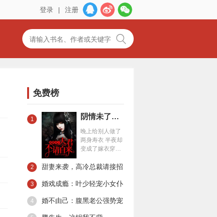
登录
|
注册
免费榜
阴情未了：夫君不请自来
1
晚上给别人做了
两身寿衣 半夜却
变成了嫁衣穿在
我身上 稀里糊涂
甜妻来袭，高冷总裁请接招
就嫁给了 那个男
2
人……
婚戏成瘾：叶少轻宠小女仆
3
婚不由己：腹黑老公强势宠
4