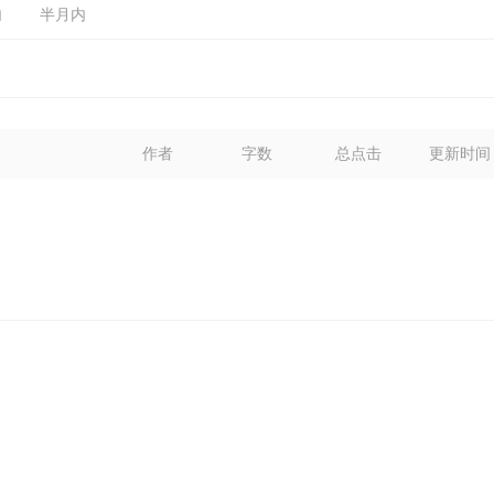
内
半月内
作者
字数
总点击
更新时间