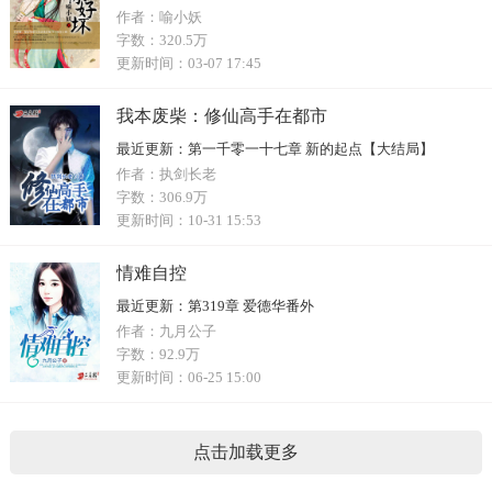
作者：
喻小妖
字数：
320.5万
更新时间：
03-07 17:45
我本废柴：修仙高手在都市
最近更新：
第一千零一十七章 新的起点【大结局】
作者：
执剑长老
字数：
306.9万
更新时间：
10-31 15:53
情难自控
最近更新：
第319章 爱德华番外
作者：
九月公子
字数：
92.9万
更新时间：
06-25 15:00
点击加载更多