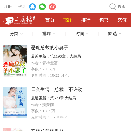
注册
|
登录
搜索
首页
书库
排行
包书
充值
分类
排序
时间
筛选
恶魔总裁的小妻子
最近更新：
第1193章：大结局
作者：
青梅煮酒
字数：
238.7万
更新时间：
10-22 14:45
日久生情：总裁，不许动
最近更新：
第520章 大结局
作者：
萧萧雨
字数：
158.9万
更新时间：
11-18 06:43