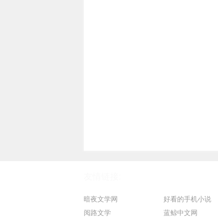
友情链接:
暗夜文学网
好看的手机小说
阅路文学
蓝鲸中文网