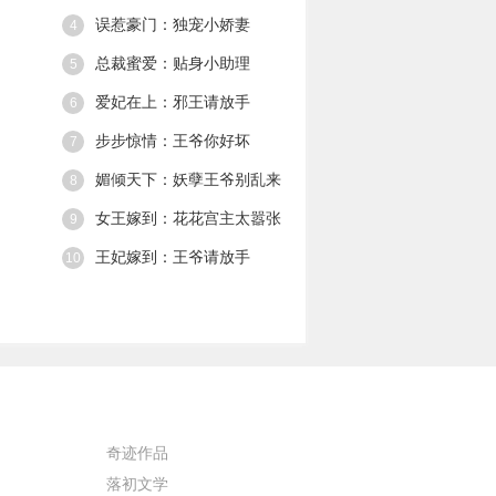
象。 却只留下了
误惹豪门：独宠小娇妻
4
个恶魔般笑容，
一走了之。 第二
总裁蜜爱：贴身小助理
5
次遇见他，他将
她禁锢。 你只能
爱妃在上：邪王请放手
6
听从我的命令，
懂么，小女仆。
步步惊情：王爷你好坏
7
媚倾天下：妖孽王爷别乱来
8
女王嫁到：花花宫主太嚣张
9
王妃嫁到：王爷请放手
10
奇迹作品
落初文学