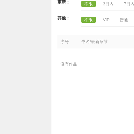
更新：
不限
3日内
7日
其他：
不限
VIP
普通
序号
书名/最新章节
沒有作品