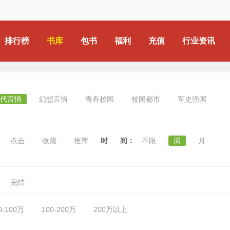
排行榜
书库
包书
福利
充值
行业资讯
代言情
幻想言情
青春校园
校园都市
军史强国
点击
收藏
推荐
时 间：
不限
周
月
完结
0-100万
100-200万
200万以上