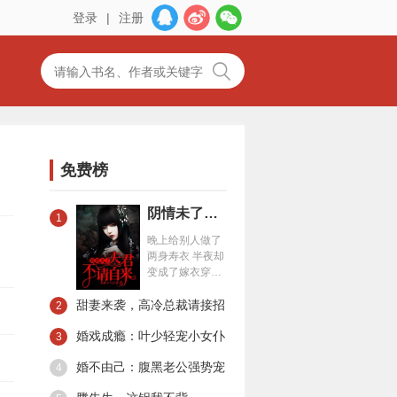
登录
|
注册
免费榜
阴情未了：夫君不请自来
1
晚上给别人做了
两身寿衣 半夜却
变成了嫁衣穿在
我身上 稀里糊涂
甜妻来袭，高冷总裁请接招
就嫁给了 那个男
2
人……
婚戏成瘾：叶少轻宠小女仆
3
婚不由己：腹黑老公强势宠
4