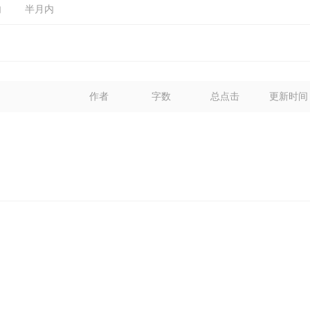
内
半月内
作者
字数
总点击
更新时间