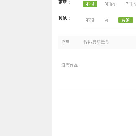
更新：
不限
3日内
7日
其他：
不限
VIP
普通
序号
书名/最新章节
沒有作品