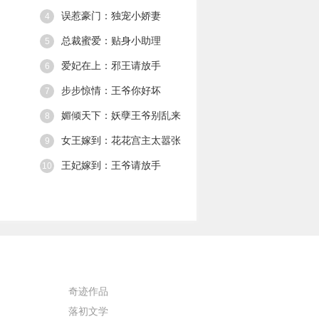
象。 却只留下了
误惹豪门：独宠小娇妻
4
个恶魔般笑容，
一走了之。 第二
总裁蜜爱：贴身小助理
5
次遇见他，他将
她禁锢。 你只能
爱妃在上：邪王请放手
6
听从我的命令，
懂么，小女仆。
步步惊情：王爷你好坏
7
媚倾天下：妖孽王爷别乱来
8
女王嫁到：花花宫主太嚣张
9
王妃嫁到：王爷请放手
10
奇迹作品
落初文学