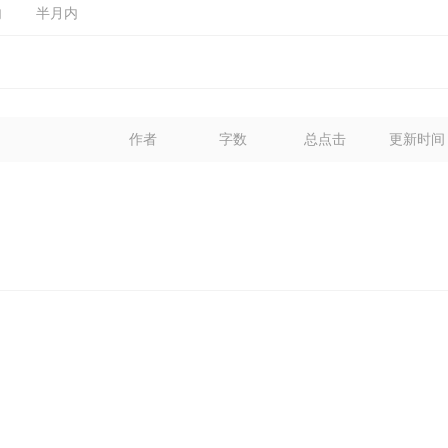
内
半月内
作者
字数
总点击
更新时间