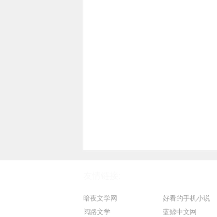
友情链接:
暗夜文学网
好看的手机小说
阅路文学
蓝鲸中文网