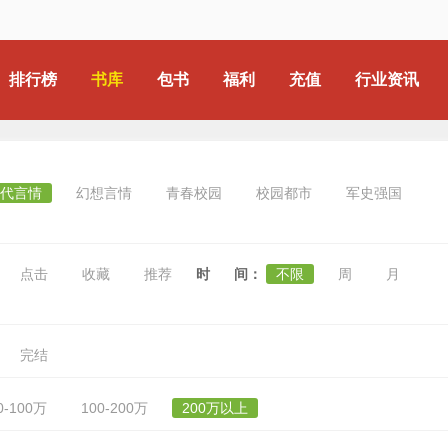
排行榜
书库
包书
福利
充值
行业资讯
代言情
幻想言情
青春校园
校园都市
军史强国
点击
收藏
推荐
时 间：
不限
周
月
完结
0-100万
100-200万
200万以上