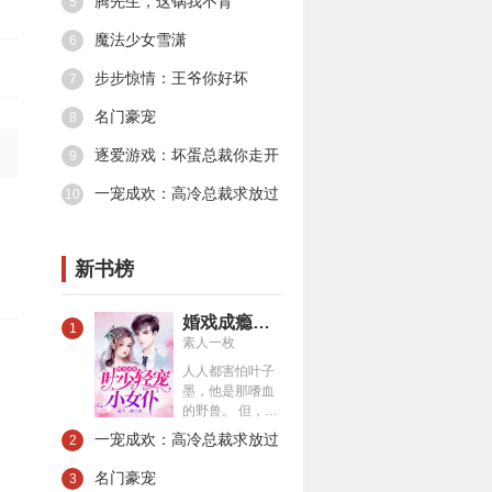
腾先生，这锅我不背
5
魔法少女雪潇
6
步步惊情：王爷你好坏
7
名门豪宠
8
逐爱游戏：坏蛋总裁你走开
9
一宠成欢：高冷总裁求放过
10
新书榜
婚戏成瘾：叶少轻宠小女仆
1
素人一枚
人人都害怕叶子
墨，他是那嗜血
的野兽。 但，夏
一涵觉得，他就
一宠成欢：高冷总裁求放过
2
是个小恶魔。 第
一次遇见他，他
名门豪宠
3
让她成了群嘲对