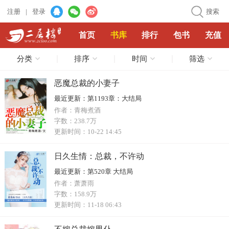
注册
|
登录
搜索
首页
书库
排行
包书
充值
分类
排序
时间
筛选
恶魔总裁的小妻子
最近更新：
第1193章：大结局
作者：
青梅煮酒
字数：
238.7万
更新时间：
10-22 14:45
日久生情：总裁，不许动
最近更新：
第520章 大结局
作者：
萧萧雨
字数：
158.9万
更新时间：
11-18 06:43