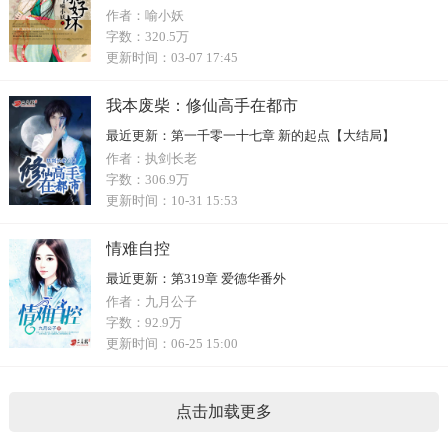
作者：
喻小妖
字数：
320.5万
更新时间：
03-07 17:45
我本废柴：修仙高手在都市
最近更新：
第一千零一十七章 新的起点【大结局】
作者：
执剑长老
字数：
306.9万
更新时间：
10-31 15:53
情难自控
最近更新：
第319章 爱德华番外
作者：
九月公子
字数：
92.9万
更新时间：
06-25 15:00
点击加载更多