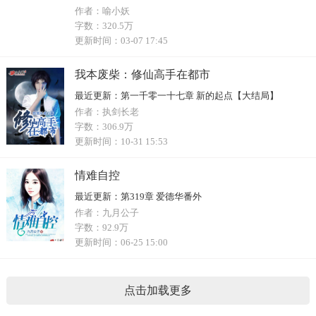
作者：
喻小妖
字数：
320.5万
更新时间：
03-07 17:45
我本废柴：修仙高手在都市
最近更新：
第一千零一十七章 新的起点【大结局】
作者：
执剑长老
字数：
306.9万
更新时间：
10-31 15:53
情难自控
最近更新：
第319章 爱德华番外
作者：
九月公子
字数：
92.9万
更新时间：
06-25 15:00
点击加载更多