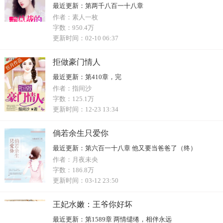
最近更新：
第两千八百一十八章
作者：
素人一枚
字数：
950.4万
更新时间：
02-10 06:37
拒做豪门情人
最近更新：
第410章，完
作者：
指间沙
字数：
125.1万
更新时间：
12-23 13:34
倘若余生只爱你
最近更新：
第六百一十八章 他又要当爸爸了（终）
作者：
月夜未央
字数：
186.8万
更新时间：
03-12 23:50
王妃水嫩：王爷你好坏
最近更新：
第1589章 两情缱绻，相伴永远