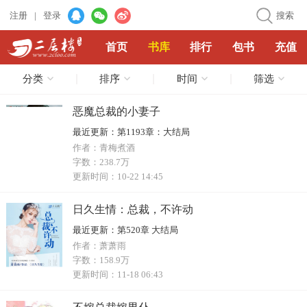
注册
|
登录
搜索
首页
书库
排行
包书
充值
分类
排序
时间
筛选
恶魔总裁的小妻子
最近更新：
第1193章：大结局
作者：
青梅煮酒
字数：
238.7万
更新时间：
10-22 14:45
日久生情：总裁，不许动
最近更新：
第520章 大结局
作者：
萧萧雨
字数：
158.9万
更新时间：
11-18 06:43