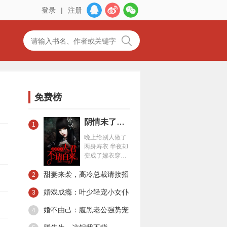
登录
|
注册
免费榜
阴情未了：夫君不请自来
1
晚上给别人做了
两身寿衣 半夜却
变成了嫁衣穿在
我身上 稀里糊涂
甜妻来袭，高冷总裁请接招
就嫁给了 那个男
2
人……
婚戏成瘾：叶少轻宠小女仆
3
婚不由己：腹黑老公强势宠
4