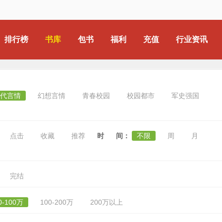
排行榜
书库
包书
福利
充值
行业资讯
代言情
幻想言情
青春校园
校园都市
军史强国
点击
收藏
推荐
时 间：
不限
周
月
完结
0-100万
100-200万
200万以上