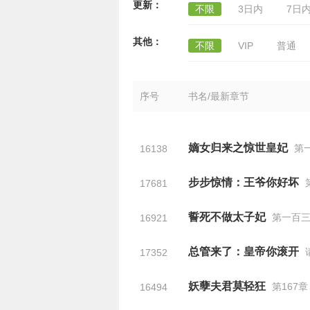
更新：
不限
3日内
7日
其他：
不限
VIP
普通
序号
书名/最新章节
嫡女归来之惊世皇妃
第一
16138
步步惊情：王爷你好坏
17681
誓死不做太子妃
第一百三
16921
总管来了：皇帝你滚开
17352
妖孽夫君莫轻狂
第167
16494