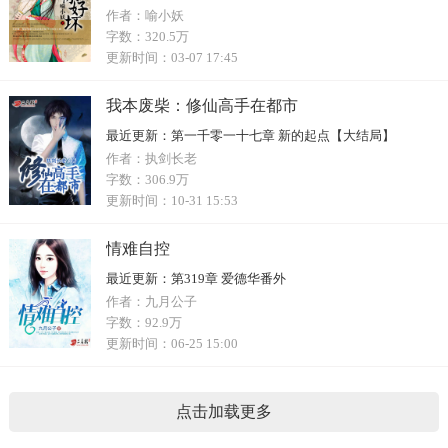
作者：
喻小妖
字数：
320.5万
更新时间：
03-07 17:45
我本废柴：修仙高手在都市
最近更新：
第一千零一十七章 新的起点【大结局】
作者：
执剑长老
字数：
306.9万
更新时间：
10-31 15:53
情难自控
最近更新：
第319章 爱德华番外
作者：
九月公子
字数：
92.9万
更新时间：
06-25 15:00
点击加载更多