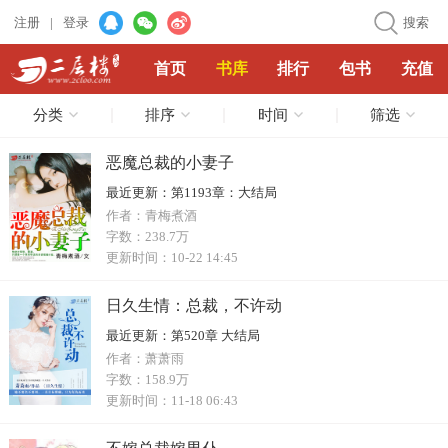
注册
|
登录
搜索
首页
书库
排行
包书
充值
分类
排序
时间
筛选
恶魔总裁的小妻子
最近更新：
第1193章：大结局
作者：
青梅煮酒
字数：
238.7万
更新时间：
10-22 14:45
日久生情：总裁，不许动
最近更新：
第520章 大结局
作者：
萧萧雨
字数：
158.9万
更新时间：
11-18 06:43