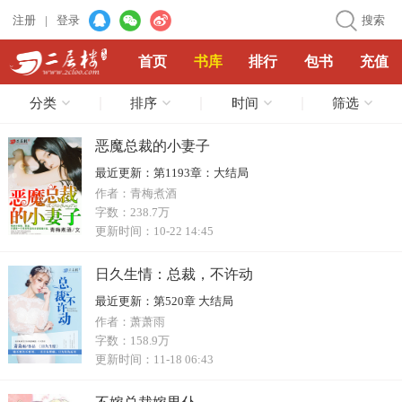
注册
|
登录
搜索
首页
书库
排行
包书
充值
分类
排序
时间
筛选
恶魔总裁的小妻子
最近更新：
第1193章：大结局
作者：
青梅煮酒
字数：
238.7万
更新时间：
10-22 14:45
日久生情：总裁，不许动
最近更新：
第520章 大结局
作者：
萧萧雨
字数：
158.9万
更新时间：
11-18 06:43