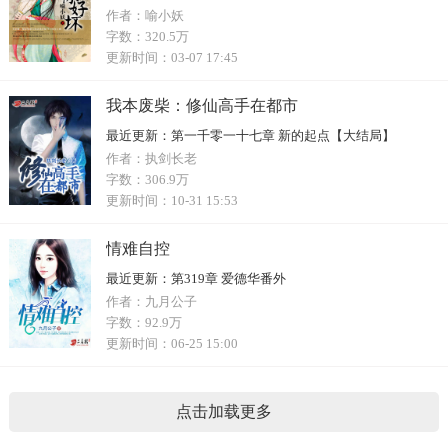
作者：
喻小妖
字数：
320.5万
更新时间：
03-07 17:45
我本废柴：修仙高手在都市
最近更新：
第一千零一十七章 新的起点【大结局】
作者：
执剑长老
字数：
306.9万
更新时间：
10-31 15:53
情难自控
最近更新：
第319章 爱德华番外
作者：
九月公子
字数：
92.9万
更新时间：
06-25 15:00
点击加载更多