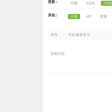
更新：
不限
3日内
7日
其他：
不限
VIP
普通
序号
书名/最新章节
沒有作品