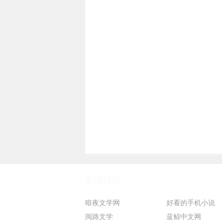
友情链接:
暗夜文学网
好看的手机小说
阅路文学
蓝鲸中文网