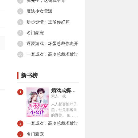
腾先生，这锅我不背
5
魔法少女雪潇
6
步步惊情：王爷你好坏
7
名门豪宠
8
逐爱游戏：坏蛋总裁你走开
9
一宠成欢：高冷总裁求放过
10
新书榜
婚戏成瘾：叶少轻宠小女仆
1
素人一枚
人人都害怕叶子
墨，他是那嗜血
的野兽。 但，夏
一涵觉得，他就
一宠成欢：高冷总裁求放过
2
是个小恶魔。 第
一次遇见他，他
名门豪宠
3
让她成了群嘲对