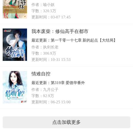
作者：
喻小妖
字数：
320.5万
更新时间：
03-07 17:45
我本废柴：修仙高手在都市
最近更新：
第一千零一十七章 新的起点【大结局】
作者：
执剑长老
字数：
306.9万
更新时间：
10-31 15:53
情难自控
最近更新：
第319章 爱德华番外
作者：
九月公子
字数：
92.9万
更新时间：
06-25 15:00
点击加载更多