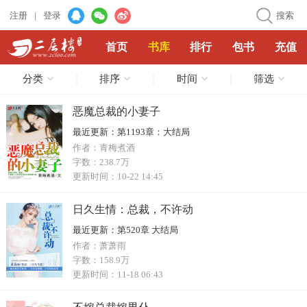
注册
|
登录
搜索
首页
书库
排行
包书
充值
分类
排序
时间
筛选
恶魔总裁的小妻子
最近更新：
第1193章：大结局
作者：
青梅煮酒
字数：
238.7万
更新时间：
10-22 14:45
日久生情：总裁，不许动
最近更新：
第520章 大结局
作者：
萧萧雨
字数：
158.9万
更新时间：
11-18 06:43