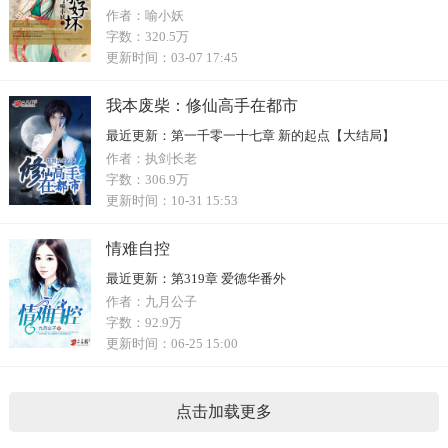
作者：
喻小妖
字数：
320.5万
更新时间：
03-07 17:45
我本废柴：修仙高手在都市
最近更新：
第一千零一十七章 新的起点【大结局】
作者：
执剑长老
字数：
306.9万
更新时间：
10-31 15:53
情难自控
最近更新：
第319章 爱德华番外
作者：
九月公子
字数：
92.9万
更新时间：
06-25 15:00
点击加载更多