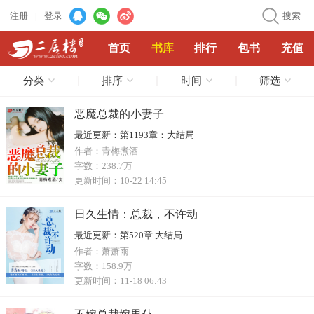
注册
|
登录
搜索
首页
书库
排行
包书
充值
分类
排序
时间
筛选
恶魔总裁的小妻子
最近更新：
第1193章：大结局
作者：
青梅煮酒
字数：
238.7万
更新时间：
10-22 14:45
日久生情：总裁，不许动
最近更新：
第520章 大结局
作者：
萧萧雨
字数：
158.9万
更新时间：
11-18 06:43