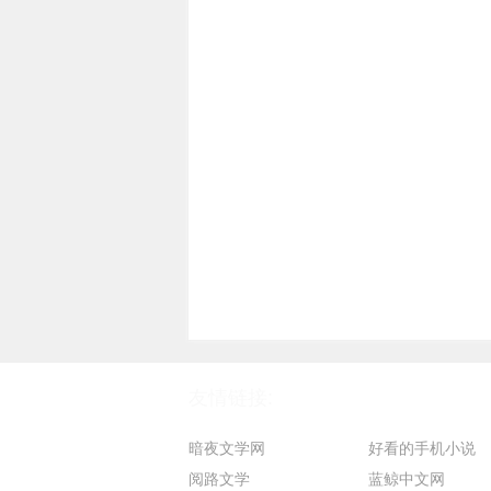
友情链接:
暗夜文学网
好看的手机小说
阅路文学
蓝鲸中文网