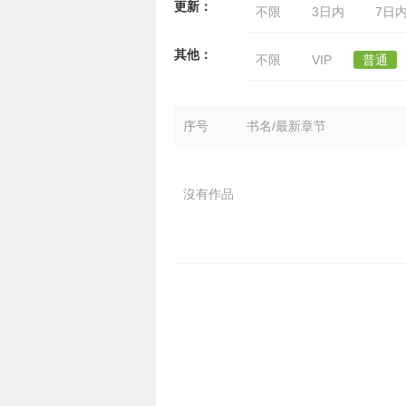
更新：
不限
3日内
7日
其他：
不限
VIP
普通
序号
书名/最新章节
沒有作品