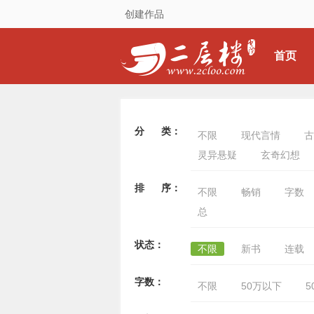
创建作品
首页
分 类：
不限
现代言情
古
灵异悬疑
玄奇幻想
排 序：
不限
畅销
字数
总
状态：
不限
新书
连载
字数：
不限
50万以下
5