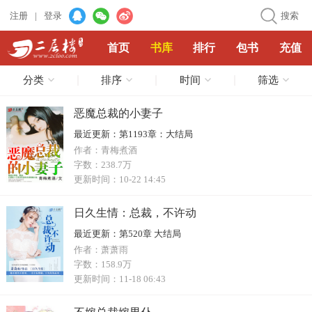
注册
|
登录
搜索
首页
书库
排行
包书
充值
分类
排序
时间
筛选
恶魔总裁的小妻子
最近更新：
第1193章：大结局
作者：
青梅煮酒
字数：
238.7万
更新时间：
10-22 14:45
日久生情：总裁，不许动
最近更新：
第520章 大结局
作者：
萧萧雨
字数：
158.9万
更新时间：
11-18 06:43