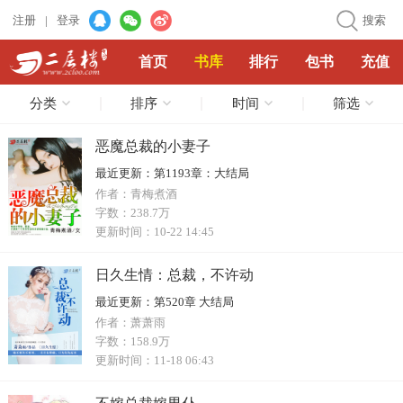
注册
|
登录
搜索
首页
书库
排行
包书
充值
分类
排序
时间
筛选
恶魔总裁的小妻子
最近更新：
第1193章：大结局
作者：
青梅煮酒
字数：
238.7万
更新时间：
10-22 14:45
日久生情：总裁，不许动
最近更新：
第520章 大结局
作者：
萧萧雨
字数：
158.9万
更新时间：
11-18 06:43