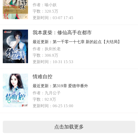
作者：
喻小妖
字数：
320.5万
更新时间：
03-07 17:45
我本废柴：修仙高手在都市
最近更新：
第一千零一十七章 新的起点【大结局】
作者：
执剑长老
字数：
306.9万
更新时间：
10-31 15:53
情难自控
最近更新：
第319章 爱德华番外
作者：
九月公子
字数：
92.9万
更新时间：
06-25 15:00
点击加载更多