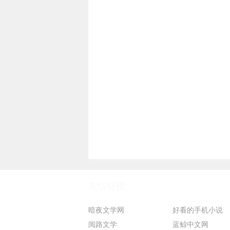
友情链接:
暗夜文学网
好看的手机小说
阅路文学
蓝鲸中文网