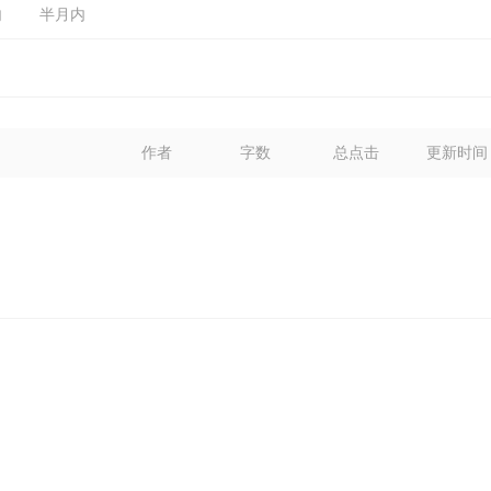
内
半月内
作者
字数
总点击
更新时间