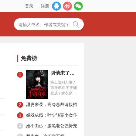
登录
|
注册
免费榜
阴情未了：夫君不请自来
1
晚上给别人做了
两身寿衣 半夜却
变成了嫁衣穿在
我身上 稀里糊涂
甜妻来袭，高冷总裁请接招
就嫁给了 那个男
2
人……
婚戏成瘾：叶少轻宠小女仆
3
婚不由己：腹黑老公强势宠
4