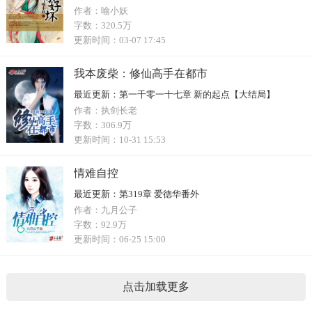
作者：
喻小妖
字数：
320.5万
更新时间：
03-07 17:45
我本废柴：修仙高手在都市
最近更新：
第一千零一十七章 新的起点【大结局】
作者：
执剑长老
字数：
306.9万
更新时间：
10-31 15:53
情难自控
最近更新：
第319章 爱德华番外
作者：
九月公子
字数：
92.9万
更新时间：
06-25 15:00
点击加载更多