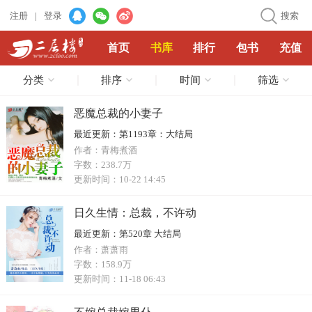
注册
|
登录
搜索
首页
书库
排行
包书
充值
分类
排序
时间
筛选
恶魔总裁的小妻子
最近更新：
第1193章：大结局
作者：
青梅煮酒
字数：
238.7万
更新时间：
10-22 14:45
日久生情：总裁，不许动
最近更新：
第520章 大结局
作者：
萧萧雨
字数：
158.9万
更新时间：
11-18 06:43