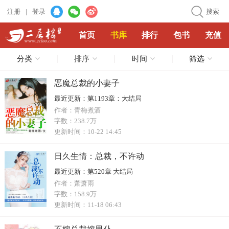
注册
|
登录
搜索
首页
书库
排行
包书
充值
分类
排序
时间
筛选
恶魔总裁的小妻子
最近更新：
第1193章：大结局
作者：
青梅煮酒
字数：
238.7万
更新时间：
10-22 14:45
日久生情：总裁，不许动
最近更新：
第520章 大结局
作者：
萧萧雨
字数：
158.9万
更新时间：
11-18 06:43