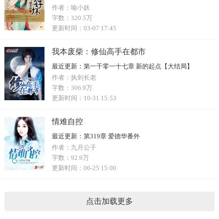
作者：
喻小妖
字数：
320.5万
更新时间：
03-07 17:45
我本废柴：修仙高手在都市
最近更新：
第一千零一十七章 新的起点【大结局】
作者：
执剑长老
字数：
306.9万
更新时间：
10-31 15:53
情难自控
最近更新：
第319章 爱德华番外
作者：
九月公子
字数：
92.9万
更新时间：
06-25 15:00
点击加载更多