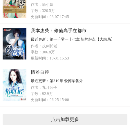
作者：
喻小妖
字数：
320.5万
更新时间：
03-07 17:45
我本废柴：修仙高手在都市
最近更新：
第一千零一十七章 新的起点【大结局】
作者：
执剑长老
字数：
306.9万
更新时间：
10-31 15:53
情难自控
最近更新：
第319章 爱德华番外
作者：
九月公子
字数：
92.9万
更新时间：
06-25 15:00
点击加载更多