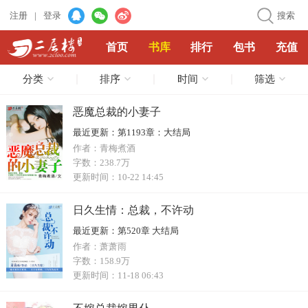
注册
|
登录
搜索
首页
书库
排行
包书
充值
分类
排序
时间
筛选
恶魔总裁的小妻子
最近更新：
第1193章：大结局
作者：
青梅煮酒
字数：
238.7万
更新时间：
10-22 14:45
日久生情：总裁，不许动
最近更新：
第520章 大结局
作者：
萧萧雨
字数：
158.9万
更新时间：
11-18 06:43