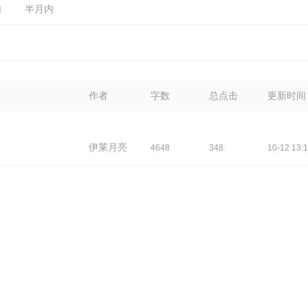
内
半月内
作者
字数
总点击
更新时间
伊莱月亮
4648
348
10-12 13: