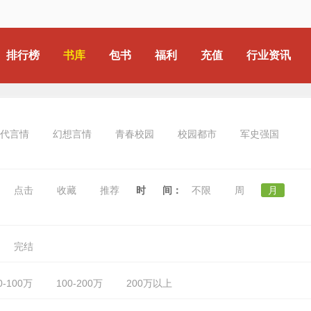
排行榜
书库
包书
福利
充值
行业资讯
代言情
幻想言情
青春校园
校园都市
军史强国
点击
收藏
推荐
时 间：
不限
周
月
完结
0-100万
100-200万
200万以上