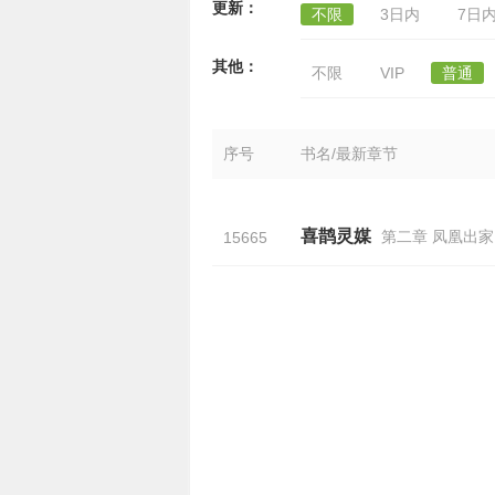
更新：
不限
3日内
7日
其他：
不限
VIP
普通
序号
书名/最新章节
喜鹊灵媒
第二章 凤凰出家
15665