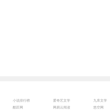
小说排行榜
爱奇艺文学
九库文学
酷匠网
网易云阅读
悠空网