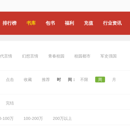
排行榜
书库
包书
福利
充值
行业资讯
代言情
幻想言情
青春校园
校园都市
军史强国
点击
收藏
推荐
时 间：
不限
周
月
完结
0-100万
100-200万
200万以上