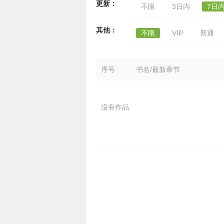
更新：
不限
3日内
7日
其他：
不限
VIP
普通
序号
书名/最新章节
沒有作品