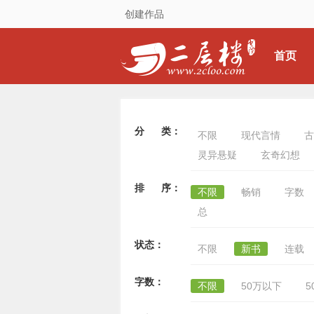
创建作品
首页
分 类：
不限
现代言情
古
灵异悬疑
玄奇幻想
排 序：
不限
畅销
字数
总
状态：
不限
新书
连载
字数：
不限
50万以下
5