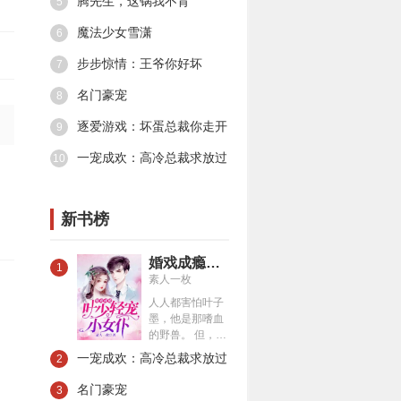
腾先生，这锅我不背
5
魔法少女雪潇
6
步步惊情：王爷你好坏
7
名门豪宠
8
逐爱游戏：坏蛋总裁你走开
9
一宠成欢：高冷总裁求放过
10
新书榜
婚戏成瘾：叶少轻宠小女仆
1
素人一枚
人人都害怕叶子
墨，他是那嗜血
的野兽。 但，夏
一涵觉得，他就
一宠成欢：高冷总裁求放过
2
是个小恶魔。 第
一次遇见他，他
名门豪宠
3
让她成了群嘲对