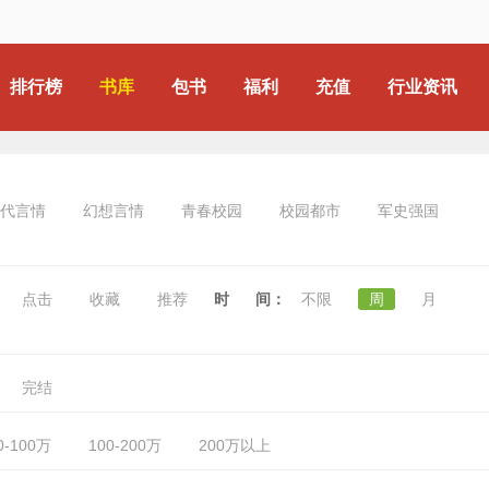
排行榜
书库
包书
福利
充值
行业资讯
代言情
幻想言情
青春校园
校园都市
军史强国
点击
收藏
推荐
时 间：
不限
周
月
完结
0-100万
100-200万
200万以上