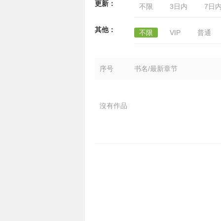
更新：
不限
3日内
7日
其他：
不限
VIP
普通
序号
书名/最新章节
沒有作品