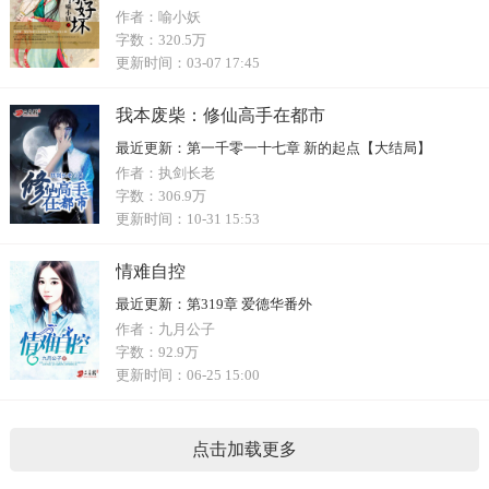
作者：
喻小妖
字数：
320.5万
更新时间：
03-07 17:45
我本废柴：修仙高手在都市
最近更新：
第一千零一十七章 新的起点【大结局】
作者：
执剑长老
字数：
306.9万
更新时间：
10-31 15:53
情难自控
最近更新：
第319章 爱德华番外
作者：
九月公子
字数：
92.9万
更新时间：
06-25 15:00
点击加载更多