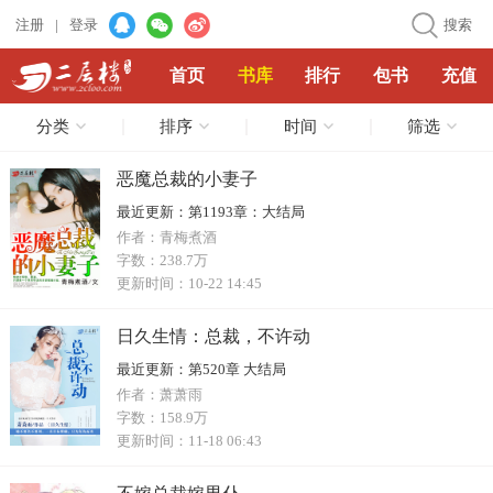
注册
|
登录
搜索
首页
书库
排行
包书
充值
分类
排序
时间
筛选
恶魔总裁的小妻子
最近更新：
第1193章：大结局
作者：
青梅煮酒
字数：
238.7万
更新时间：
10-22 14:45
日久生情：总裁，不许动
最近更新：
第520章 大结局
作者：
萧萧雨
字数：
158.9万
更新时间：
11-18 06:43