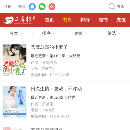
注册
|
登录
搜索
首页
书库
排行
包书
充值
分类
排序
时间
筛选
恶魔总裁的小妻子
最近更新：
第1193章：大结局
作者：
青梅煮酒
字数：
238.7万
更新时间：
10-22 14:45
日久生情：总裁，不许动
最近更新：
第520章 大结局
作者：
萧萧雨
字数：
158.9万
更新时间：
11-18 06:43