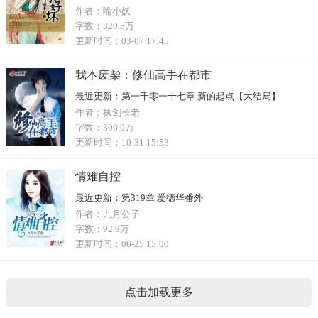
作者：
喻小妖
字数：
320.5万
更新时间：
03-07 17:45
我本废柴：修仙高手在都市
最近更新：
第一千零一十七章 新的起点【大结局】
作者：
执剑长老
字数：
306.9万
更新时间：
10-31 15:53
情难自控
最近更新：
第319章 爱德华番外
作者：
九月公子
字数：
92.9万
更新时间：
06-25 15:00
点击加载更多