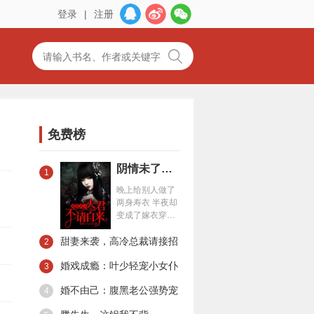
登录
|
注册
免费榜
阴情未了：夫君不请自来
1
晚上给别人做了
两身寿衣 半夜却
变成了嫁衣穿在
我身上 稀里糊涂
甜妻来袭，高冷总裁请接招
就嫁给了 那个男
2
人……
婚戏成瘾：叶少轻宠小女仆
3
婚不由己：腹黑老公强势宠
4