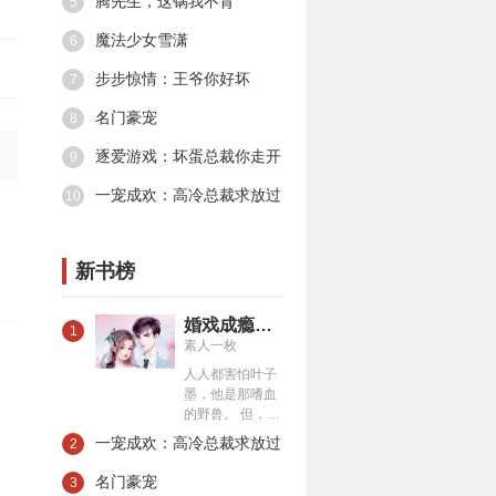
腾先生，这锅我不背
5
魔法少女雪潇
6
步步惊情：王爷你好坏
7
名门豪宠
8
逐爱游戏：坏蛋总裁你走开
9
一宠成欢：高冷总裁求放过
10
新书榜
婚戏成瘾：叶少轻宠小女仆
1
素人一枚
人人都害怕叶子
墨，他是那嗜血
的野兽。 但，夏
一涵觉得，他就
一宠成欢：高冷总裁求放过
2
是个小恶魔。 第
一次遇见他，他
名门豪宠
3
让她成了群嘲对