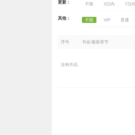
更新：
不限
3日内
7日
其他：
不限
VIP
普通
序号
书名/最新章节
沒有作品