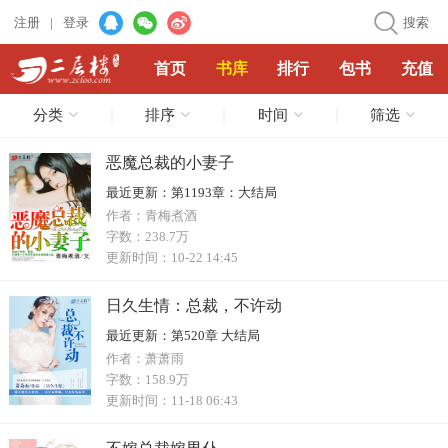
注册
|
登录
搜索
首页
书库
排行
包书
充值
分类
排序
时间
筛选
恶魔总裁的小妻子
最近更新：
第1193章：大结局
作者：
青梅煮酒
字数：
238.7万
更新时间：
10-22 14:45
日久生情：总裁，不许动
最近更新：
第520章 大结局
作者：
萧萧雨
字数：
158.9万
更新时间：
11-18 06:43