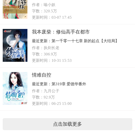
作者：
喻小妖
字数：
320.5万
更新时间：
03-07 17:45
我本废柴：修仙高手在都市
最近更新：
第一千零一十七章 新的起点【大结局】
作者：
执剑长老
字数：
306.9万
更新时间：
10-31 15:53
情难自控
最近更新：
第319章 爱德华番外
作者：
九月公子
字数：
92.9万
更新时间：
06-25 15:00
点击加载更多