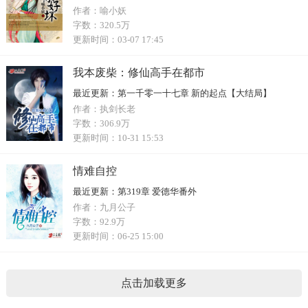
作者：
喻小妖
字数：
320.5万
更新时间：
03-07 17:45
我本废柴：修仙高手在都市
最近更新：
第一千零一十七章 新的起点【大结局】
作者：
执剑长老
字数：
306.9万
更新时间：
10-31 15:53
情难自控
最近更新：
第319章 爱德华番外
作者：
九月公子
字数：
92.9万
更新时间：
06-25 15:00
点击加载更多