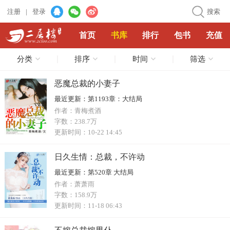
注册
|
登录
搜索
首页
书库
排行
包书
充值
分类
排序
时间
筛选
恶魔总裁的小妻子
最近更新：
第1193章：大结局
作者：
青梅煮酒
字数：
238.7万
更新时间：
10-22 14:45
日久生情：总裁，不许动
最近更新：
第520章 大结局
作者：
萧萧雨
字数：
158.9万
更新时间：
11-18 06:43