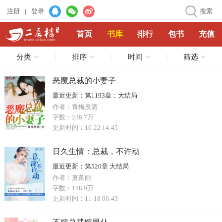
注册
|
登录
搜索
首页
书库
排行
包书
充值
分类
排序
时间
筛选
恶魔总裁的小妻子
最近更新：
第1193章：大结局
作者：
青梅煮酒
字数：
238.7万
更新时间：
10-22 14:45
日久生情：总裁，不许动
最近更新：
第520章 大结局
作者：
萧萧雨
字数：
158.9万
更新时间：
11-18 06:43