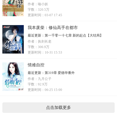
作者：
喻小妖
字数：
320.5万
更新时间：
03-07 17:45
我本废柴：修仙高手在都市
最近更新：
第一千零一十七章 新的起点【大结局】
作者：
执剑长老
字数：
306.9万
更新时间：
10-31 15:53
情难自控
最近更新：
第319章 爱德华番外
作者：
九月公子
字数：
92.9万
更新时间：
06-25 15:00
点击加载更多